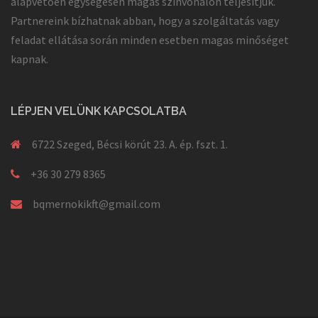
alapvetően egységesen magas színvonalon teljesítjük.
Partnereink bízhatnak abban, hogy a szolgáltatás vagy
feladat ellátása során minden esetben magas minőséget
kapnak.
LÉPJEN VELÜNK KAPCSOLATBA
6722 Szeged, Bécsi körút 23. A. ép. fszt. 1.
+36 30 279 8365
bqmernokikft@gmail.com