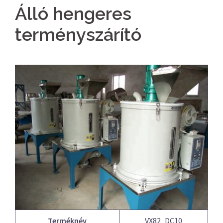
Álló hengeres
terményszárító
Terméknév
VX82_DC10