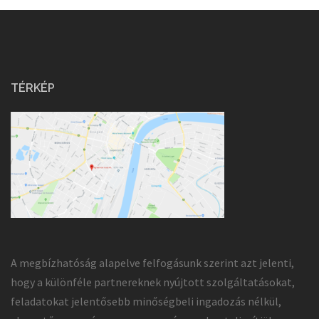
TÉRKÉP
A megbízhatóság alapelve felfogásunk szerint azt jelenti,
hogy a különféle partnereknek nyújtott szolgáltatásokat,
feladatokat jelentősebb minőségbeli ingadozás nélkül,