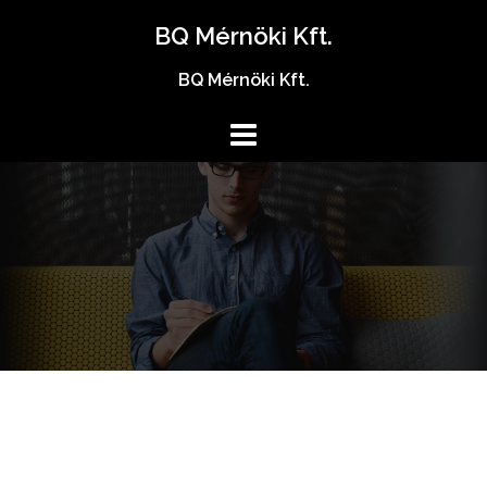
Skip
BQ Mérnöki Kft.
to
content
BQ Mérnöki Kft.